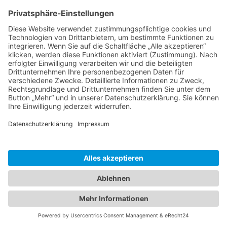
Technologie von Usercentrics, um Ihre
Einwilligung zur Speicherung bestimmter
Cookies auf Ihrem Endgerät oder zum Einsatz
bestimmter Technologien einzuholen und
diese datenschutzkonform zu
dokumentieren. Anbieter dieser Technologie
ist die Usercentrics GmbH, Sendlinger Straße
7, 80331 München, Website:
https://usercentrics.com/de/
(im Folgenden
„Usercentrics“).
Wenn Sie unsere Website betreten, werden
folgende personenbezogene Daten an
Usercentrics übertragen:
Ihre Einwilligung(en) bzw. der Widerruf
Ihrer Einwilligung(en)