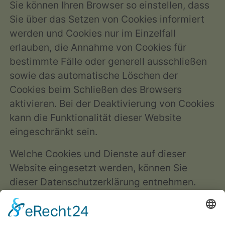
Sie können Ihren Browser so einstellen, dass
Sie über das Setzen von Cookies informiert
werden und Cookies nur im Einzelfall
erlauben, die Annahme von Cookies für
bestimmte Fälle oder generell ausschließen
sowie das automatische Löschen der
Cookies beim Schließen des Browsers
aktivieren. Bei der Deaktivierung von Cookies
kann die Funktionalität dieser Website
eingeschränkt sein.
Welche Cookies und Dienste auf dieser
Website eingesetzt werden, können Sie
dieser Datenschutzerklärung entnehmen.
Einwilligung mit Usercentrics
Diese Website nutzt die Consent-